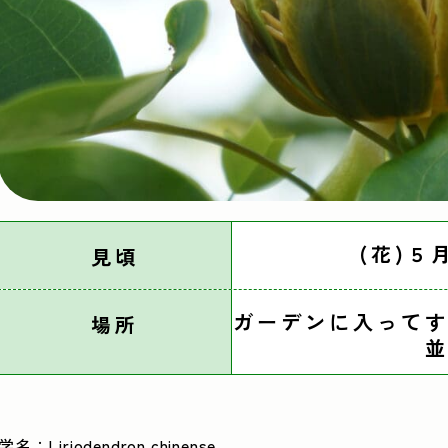
(花)５
見頃
ガーデンに入ってす
場所
並
学名：Liriodendron chinense